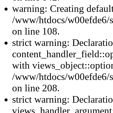
warning: Creating defaul
/www/htdocs/w00efde6/si
on line 108.
strict warning: Declarati
content_handler_field::o
with views_object::option
/www/htdocs/w00efde6/sit
on line 208.
strict warning: Declarati
views_handler_argument::