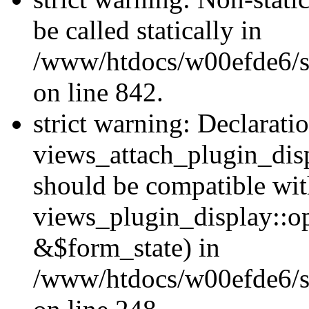
be called statically in
/www/htdocs/w00efde6/si
on line 842.
strict warning: Declarati
views_attach_plugin_dis
should be compatible wi
views_plugin_display::o
&$form_state) in
/www/htdocs/w00efde6/si