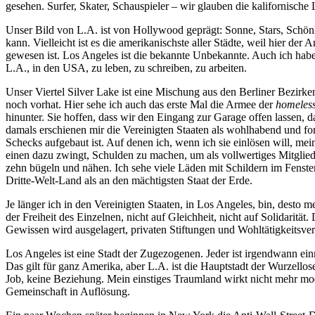
gesehen. Surfer, Skater, Schauspieler – wir glauben die kalifornische
Unser Bild von L.A. ist von Hollywood geprägt: Sonne, Stars, Schönhe
kann. Vielleicht ist es die amerikanischste aller Städte, weil hier d
gewesen ist. Los Angeles ist die bekannte Unbekannte. Auch ich ha
L.A., in den USA, zu leben, zu schreiben, zu arbeiten.
Unser Viertel Silver Lake ist eine Mischung aus den Berliner Bezirke
noch vorhat. Hier sehe ich auch das erste Mal die Armee der
homeles
hinunter. Sie hoffen, dass wir den Eingang zur Garage offen lassen,
damals erschienen mir die Vereinigten Staaten als wohlhabend und for
Schecks aufgebaut ist. Auf denen ich, wenn ich sie einlösen will, me
einen dazu zwingt, Schulden zu machen, um als vollwertiges Mitgli
zehn bügeln und nähen. Ich sehe viele Läden mit Schildern im Fenster
Dritte-Welt-Land als an den mächtigsten Staat der Erde.
Je länger ich in den Vereinigten Staaten, in Los Angeles, bin, desto 
der Freiheit des Einzelnen, nicht auf Gleichheit, nicht auf Solidarität.
Gewissen wird ausgelagert, privaten Stiftungen und Wohltätigkeitsver
Los Angeles ist eine Stadt der Zugezogenen. Jeder ist irgendwann ei
Das gilt für ganz Amerika, aber L.A. ist die Hauptstadt der Wurzellosen
Job, keine Beziehung. Mein einstiges Traumland wirkt nicht mehr mo
Gemeinschaft in Auflösung.