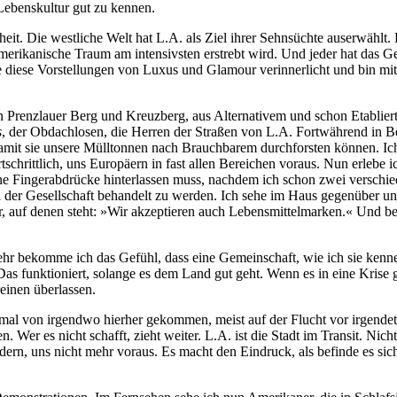
 Lebenskultur gut zu kennen.
it. Die westliche Welt hat L.A. als Ziel ihrer Sehnsüchte auserwählt.
er Amerikanische Traum am intensivsten erstrebt wird. Und jeder hat das
be diese Vorstellungen von Luxus und Glamour verinnerlicht und bin
n Prenzlauer Berg und Kreuzberg, aus Alternativem und schon Etabliert
s
, der Obdachlosen, die Herren der Straßen von L.A. Fortwährend in 
 damit sie unsere Mülltonnen nach Brauchbarem durchforsten können. I
tschrittlich, uns Europäern in fast allen Bereichen voraus. Nun erleb
ine Fingerabdrücke hinterlassen muss, nachdem ich schon zwei verschie
ed der Gesellschaft behandelt zu werden. Ich sehe im Haus gegenüber
, auf denen steht: »Wir akzeptieren auch Lebensmittelmarken.« Und bei 
mehr bekomme ich das Gefühl, dass eine Gemeinschaft, wie ich sie kenne,
 Das funktioniert, solange es dem Land gut geht. Wenn es in eine Krise ger
einen überlassen.
nmal von irgendwo hierher gekommen, meist auf der Flucht vor irgendet
. Wer es nicht schafft, zieht weiter. L.A. ist die Stadt im Transit. Nic
dern, uns nicht mehr voraus. Es macht den Eindruck, als befinde es s