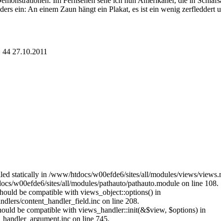
emonstrationen. Im Fernsehen sehe ich nun Amerikaner, die in Schlafs
onders ein: An einem Zaun hängt ein Plakat, es ist ein wenig zerfledder
. 44 27.10.2011
alled statically in /www/htdocs/w00efde6/sites/all/modules/views/views
ocs/w00efde6/sites/all/modules/pathauto/pathauto.module on line 108.
 should be compatible with views_object::options() in
dlers/content_handler_field.inc on line 208.
should be compatible with views_handler::init(&$view, $options) in
_handler_argument.inc on line 745.