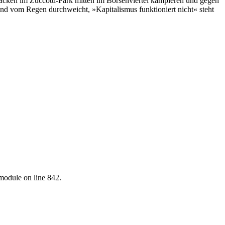
äcken im Zuccotti-Park mitten im Börsenviertel kampieren und gegen
t und vom Regen durchweicht, »Kapitalismus funktioniert nicht« steht
.module on line 842.