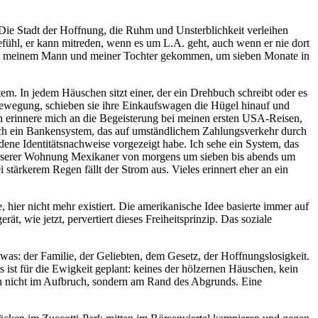
 Die Stadt der Hoffnung, die Ruhm und Unsterblichkeit verleihen
 Gefühl, er kann mitreden, wenn es um L.A. geht, auch wenn er nie dort
 mit meinem Mann und meiner Tochter gekommen, um sieben Monate in
em. In jedem Häuschen sitzt einer, der ein Drehbuch schreibt oder es
Bewegung, schieben sie ihre Einkaufswagen die Hügel hinauf und
ch erinnere mich an die Begeisterung bei meinen ersten USA-Reisen,
e ich ein Bankensystem, das auf umständlichem Zahlungsverkehr durch
dene Identitätsnachweise vorgezeigt habe. Ich sehe ein System, das
 unserer Wohnung Mexikaner von morgens um sieben bis abends um
stärkerem Regen fällt der Strom aus. Vieles erinnert eher an ein
 hier nicht mehr existiert. Die amerikanische Idee basierte immer auf
ät, wie jetzt, pervertiert dieses Freiheitsprinzip. Das soziale
was: der Familie, der Geliebten, dem Gesetz, der Hoffnungslosigkeit.
hts ist für die Ewigkeit geplant: keines der hölzernen Häuschen, kein
ich nicht im Aufbruch, sondern am Rand des Abgrunds. Eine