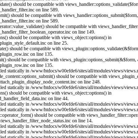
alidate() should be compatible with views_handler::options_validate($fo
andler_filter.inc on line 589.
ubmit() should be compatible with views_handler::options_submit($form
andler_filter.inc on line 589.
erator::value_validate() should be compatible with views_handler_filte
handler_filter_boolean_operator.inc on line 149.
ons() should be compatible with views_object::options() in
ugin_style_default.inc on line 25.
date() should be compatible with views_plugin::options_validate(&$for
lugin_row.inc on line 135.
mit() should be compatible with views_plugin::options_submit(&$form, 
lugin_row.inc on line 135.
alled statically in /www/htdocs/w00efde6/sites/all/modules/views/views
ode_content::options_submit() should be compatible with views_plugin
ttach_plugin_display_node_content.inc on line 248.
alled statically in /www/htdocs/w00efde6/sites/all/modules/views/views
ions() should be compatible with views_object::options() in
d_handler_field_data.inc on line 44.
alled statically in /www/htdocs/w00efde6/sites/all/modules/views/views
alled statically in /www/htdocs/w00efde6/sites/all/modules/views/views
us::operator_form() should be compatible with views_handler_filter::op
ews_handler_filter_node_status.inc on line 14.
alled statically in /www/htdocs/w00efde6/sites/all/modules/views/views
alled statically in /www/htdocs/w00efde6/sites/all/modules/views/views
alled statically in /www/htdocs/w00efde6/sites/all/modules/views/views