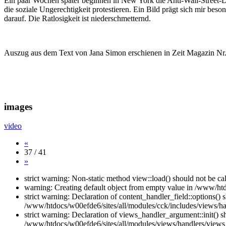
Ein paar Wochen später beginnen in New York die Anti-Wall-Street-D
die soziale Ungerechtigkeit protestieren. Ein Bild prägt sich mir bes
darauf. Die Ratlosigkeit ist niederschmetternd.
Auszug aus dem Text von Jana Simon erschienen in Zeit Magazin Nr
images
video
«
37 / 41
»
strict warning: Non-static method view::load() should not be c
warning: Creating default object from empty value in /www/htd
strict warning: Declaration of content_handler_field::options()
/www/htdocs/w00efde6/sites/all/modules/cck/includes/views/han
strict warning: Declaration of views_handler_argument::init() 
/www/htdocs/w00efde6/sites/all/modules/views/handlers/views