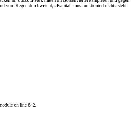
äcken im Zuccotti-Park mitten im Börsenviertel kampieren und gegen
t und vom Regen durchweicht, »Kapitalismus funktioniert nicht« steht
.module on line 842.