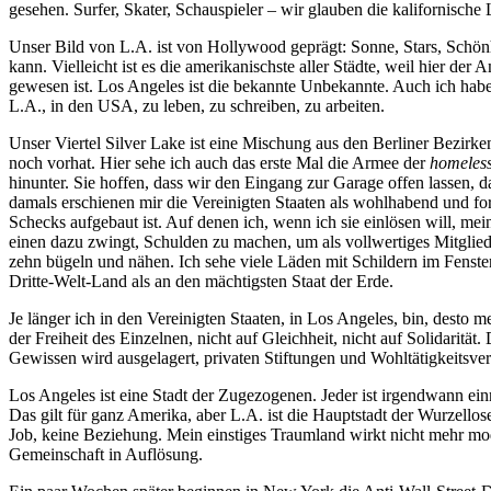
gesehen. Surfer, Skater, Schauspieler – wir glauben die kalifornische
Unser Bild von L.A. ist von Hollywood geprägt: Sonne, Stars, Schönhe
kann. Vielleicht ist es die amerikanischste aller Städte, weil hier d
gewesen ist. Los Angeles ist die bekannte Unbekannte. Auch ich ha
L.A., in den USA, zu leben, zu schreiben, zu arbeiten.
Unser Viertel Silver Lake ist eine Mischung aus den Berliner Bezirke
noch vorhat. Hier sehe ich auch das erste Mal die Armee der
homeles
hinunter. Sie hoffen, dass wir den Eingang zur Garage offen lassen,
damals erschienen mir die Vereinigten Staaten als wohlhabend und for
Schecks aufgebaut ist. Auf denen ich, wenn ich sie einlösen will, me
einen dazu zwingt, Schulden zu machen, um als vollwertiges Mitgli
zehn bügeln und nähen. Ich sehe viele Läden mit Schildern im Fenster
Dritte-Welt-Land als an den mächtigsten Staat der Erde.
Je länger ich in den Vereinigten Staaten, in Los Angeles, bin, desto 
der Freiheit des Einzelnen, nicht auf Gleichheit, nicht auf Solidarität.
Gewissen wird ausgelagert, privaten Stiftungen und Wohltätigkeitsver
Los Angeles ist eine Stadt der Zugezogenen. Jeder ist irgendwann ei
Das gilt für ganz Amerika, aber L.A. ist die Hauptstadt der Wurzellosen
Job, keine Beziehung. Mein einstiges Traumland wirkt nicht mehr mo
Gemeinschaft in Auflösung.