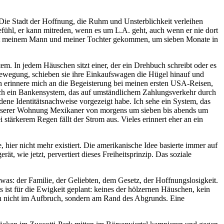
 Die Stadt der Hoffnung, die Ruhm und Unsterblichkeit verleihen
 Gefühl, er kann mitreden, wenn es um L.A. geht, auch wenn er nie dort
 mit meinem Mann und meiner Tochter gekommen, um sieben Monate in
em. In jedem Häuschen sitzt einer, der ein Drehbuch schreibt oder es
Bewegung, schieben sie ihre Einkaufswagen die Hügel hinauf und
ch erinnere mich an die Begeisterung bei meinen ersten USA-Reisen,
e ich ein Bankensystem, das auf umständlichem Zahlungsverkehr durch
dene Identitätsnachweise vorgezeigt habe. Ich sehe ein System, das
 unserer Wohnung Mexikaner von morgens um sieben bis abends um
stärkerem Regen fällt der Strom aus. Vieles erinnert eher an ein
 hier nicht mehr existiert. Die amerikanische Idee basierte immer auf
ät, wie jetzt, pervertiert dieses Freiheitsprinzip. Das soziale
was: der Familie, der Geliebten, dem Gesetz, der Hoffnungslosigkeit.
hts ist für die Ewigkeit geplant: keines der hölzernen Häuschen, kein
ich nicht im Aufbruch, sondern am Rand des Abgrunds. Eine