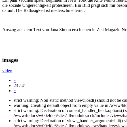
Ein paar Wochen später beginnen in New York die Anti-Wall-Street-D
die soziale Ungerechtigkeit protestieren. Ein Bild prägt sich mir bes
darauf. Die Ratlosigkeit ist niederschmetternd.
Auszug aus dem Text von Jana Simon erschienen in Zeit Magazin Nr
images
video
«
23 / 41
»
strict warning: Non-static method view::load() should not be c
warning: Creating default object from empty value in /www/htd
strict warning: Declaration of content_handler_field::options()
/www/htdocs/w00efde6/sites/all/modules/cck/includes/views/han
strict warning: Declaration of views_handler_argument::init() 
/www/htdocs/w00efde6/sites/all/modules/views/handlers/views