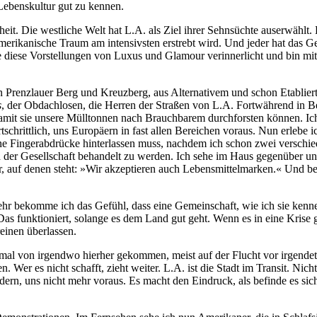
 Lebenskultur gut zu kennen.
it. Die westliche Welt hat L.A. als Ziel ihrer Sehnsüchte auserwählt.
er Amerikanische Traum am intensivsten erstrebt wird. Und jeder hat das
be diese Vorstellungen von Luxus und Glamour verinnerlicht und bin
n Prenzlauer Berg und Kreuzberg, aus Alternativem und schon Etabliert
s
, der Obdachlosen, die Herren der Straßen von L.A. Fortwährend in 
 damit sie unsere Mülltonnen nach Brauchbarem durchforsten können. I
tschrittlich, uns Europäern in fast allen Bereichen voraus. Nun erleb
ine Fingerabdrücke hinterlassen muss, nachdem ich schon zwei verschie
ed der Gesellschaft behandelt zu werden. Ich sehe im Haus gegenüber
, auf denen steht: »Wir akzeptieren auch Lebensmittelmarken.« Und bei 
mehr bekomme ich das Gefühl, dass eine Gemeinschaft, wie ich sie kenne,
 Das funktioniert, solange es dem Land gut geht. Wenn es in eine Krise ger
einen überlassen.
nmal von irgendwo hierher gekommen, meist auf der Flucht vor irgendet
. Wer es nicht schafft, zieht weiter. L.A. ist die Stadt im Transit. Nic
dern, uns nicht mehr voraus. Es macht den Eindruck, als befinde es s