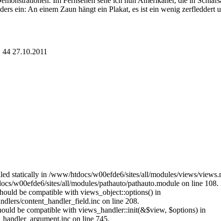
emonstrationen. Im Fernsehen sehe ich nun Amerikaner, die in Schlafs
onders ein: An einem Zaun hängt ein Plakat, es ist ein wenig zerfledder
. 44 27.10.2011
alled statically in /www/htdocs/w00efde6/sites/all/modules/views/views
ocs/w00efde6/sites/all/modules/pathauto/pathauto.module on line 108.
 should be compatible with views_object::options() in
dlers/content_handler_field.inc on line 208.
should be compatible with views_handler::init(&$view, $options) in
_handler_argument.inc on line 745.