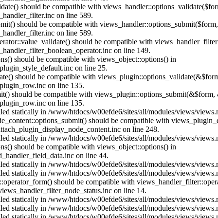
alidate() should be compatible with views_handler::options_validate($fo
andler_filter.inc on line 589.
ubmit() should be compatible with views_handler::options_submit($form
andler_filter.inc on line 589.
erator::value_validate() should be compatible with views_handler_filte
handler_filter_boolean_operator.inc on line 149.
ons() should be compatible with views_object::options() in
ugin_style_default.inc on line 25.
date() should be compatible with views_plugin::options_validate(&$for
lugin_row.inc on line 135.
mit() should be compatible with views_plugin::options_submit(&$form, 
lugin_row.inc on line 135.
alled statically in /www/htdocs/w00efde6/sites/all/modules/views/views
ode_content::options_submit() should be compatible with views_plugin
ttach_plugin_display_node_content.inc on line 248.
alled statically in /www/htdocs/w00efde6/sites/all/modules/views/views
ions() should be compatible with views_object::options() in
d_handler_field_data.inc on line 44.
alled statically in /www/htdocs/w00efde6/sites/all/modules/views/views
alled statically in /www/htdocs/w00efde6/sites/all/modules/views/views
us::operator_form() should be compatible with views_handler_filter::op
ews_handler_filter_node_status.inc on line 14.
alled statically in /www/htdocs/w00efde6/sites/all/modules/views/views
alled statically in /www/htdocs/w00efde6/sites/all/modules/views/views
alled statically in /www/htdocs/w00efde6/sites/all/modules/views/views