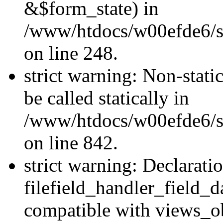
&$form_state) in
/www/htdocs/w00efde6/si
on line 248.
strict warning: Non-stati
be called statically in
/www/htdocs/w00efde6/si
on line 842.
strict warning: Declarati
filefield_handler_field_d
compatible with views_ob