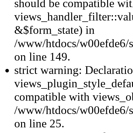
should be compatible wi
views_handler_filter::va
&$form_state) in
/www/htdocs/w00efde6/sit
on line 149.
strict warning: Declarati
views_plugin_style_defau
compatible with views_ob
/www/htdocs/w00efde6/si
on line 25.