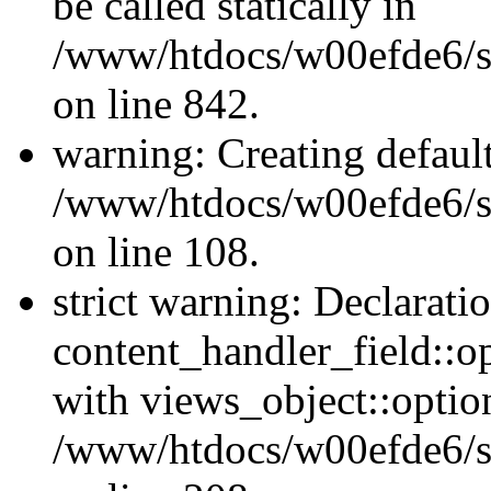
be called statically in
/www/htdocs/w00efde6/si
on line 842.
warning: Creating defaul
/www/htdocs/w00efde6/si
on line 108.
strict warning: Declarati
content_handler_field::o
with views_object::option
/www/htdocs/w00efde6/sit