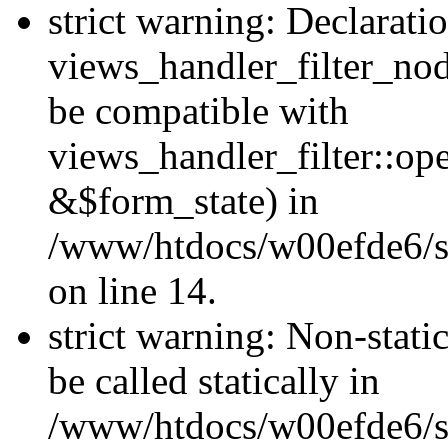
strict warning: Declarati
views_handler_filter_nod
be compatible with
views_handler_filter::o
&$form_state) in
/www/htdocs/w00efde6/si
on line 14.
strict warning: Non-stati
be called statically in
/www/htdocs/w00efde6/si