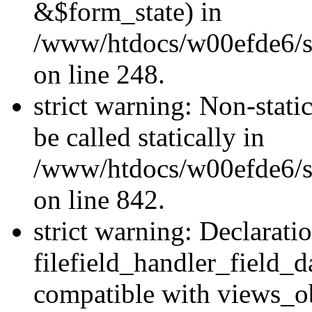
&$form_state) in
/www/htdocs/w00efde6/si
on line 248.
strict warning: Non-stati
be called statically in
/www/htdocs/w00efde6/si
on line 842.
strict warning: Declarati
filefield_handler_field_d
compatible with views_ob