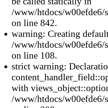
be called statically in
/www/htdocs/w00efde6/si
on line 842.
warning: Creating defaul
/www/htdocs/w00efde6/si
on line 108.
strict warning: Declarati
content_handler_field::o
with views_object::option
/www/htdocs/w00efde6/sit