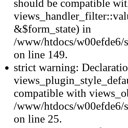
should be compatible wi
views_handler_filter::va
&$form_state) in
/www/htdocs/w00efde6/sit
on line 149.
strict warning: Declarati
views_plugin_style_defau
compatible with views_ob
/www/htdocs/w00efde6/si
on line 25.