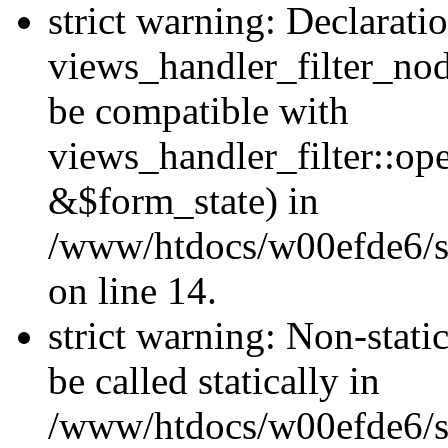
strict warning: Declarati
views_handler_filter_nod
be compatible with
views_handler_filter::o
&$form_state) in
/www/htdocs/w00efde6/si
on line 14.
strict warning: Non-stati
be called statically in
/www/htdocs/w00efde6/si