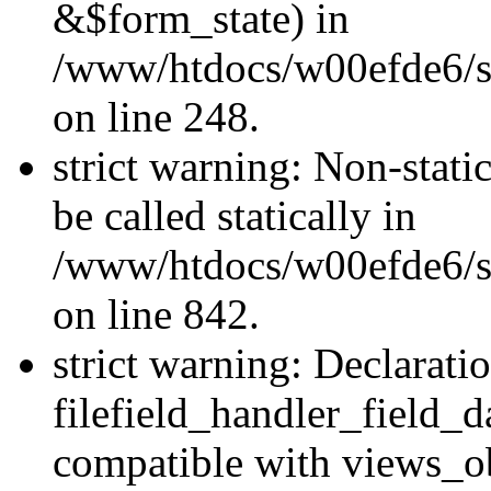
&$form_state) in
/www/htdocs/w00efde6/si
on line 248.
strict warning: Non-stati
be called statically in
/www/htdocs/w00efde6/si
on line 842.
strict warning: Declarati
filefield_handler_field_d
compatible with views_ob