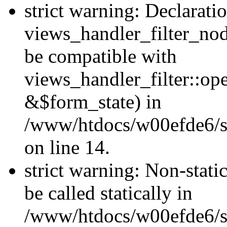
strict warning: Declarati
views_handler_filter_nod
be compatible with
views_handler_filter::o
&$form_state) in
/www/htdocs/w00efde6/si
on line 14.
strict warning: Non-stati
be called statically in
/www/htdocs/w00efde6/si