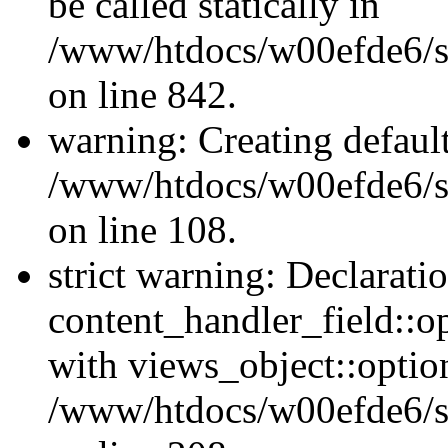
be called statically in
/www/htdocs/w00efde6/si
on line 842.
warning: Creating defaul
/www/htdocs/w00efde6/si
on line 108.
strict warning: Declarati
content_handler_field::o
with views_object::option
/www/htdocs/w00efde6/sit