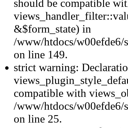
should be compatible wi
views_handler_filter::va
&$form_state) in
/www/htdocs/w00efde6/sit
on line 149.
strict warning: Declarati
views_plugin_style_defau
compatible with views_ob
/www/htdocs/w00efde6/si
on line 25.